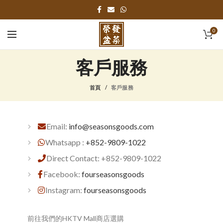
0
客戶服務
首頁
客戶服務
Email:
info@seasonsgoods.com
Whatsapp :
+852-9809-1022
Direct Contact: +852-9809-1022
Facebook:
fourseasonsgoods
Instagram:
fourseasonsgoods
前往我們的HKTV Mall商店選購